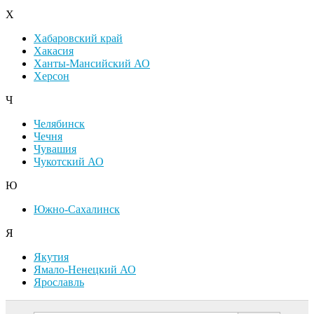
Х
Хабаровский край
Хакасия
Ханты-Мансийский АО
Херсон
Ч
Челябинск
Чечня
Чувашия
Чукотский АО
Ю
Южно-Сахалинск
Я
Якутия
Ямало-Ненецкий АО
Ярославль
Дополнительная информация