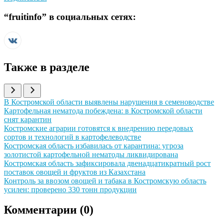
“
fruitinfo
” в социальных сетях:
Также в разделе
Иллюстрация новости
В Костромской области выявлены нарушения в семеноводстве
Иллюстрация новости
Картофельная нематода побеждена: в Костромской области
снят карантин
Иллюстрация новости
Костромские аграрии готовятся к внедрению передовых
сортов и технологий в картофелеводстве
Иллюстрация новости
Костромская область избавилась от карантина: угроза
золотистой картофельной нематоды ликвидирована
Иллюстрация новости
Костромская область зафиксировала двенадцатикратный рост
поставок овощей и фруктов из Казахстана
Иллюстрация новости
Контроль за ввозом овощей и табака в Костромскую область
усилен: проверено 330 тонн продукции
Комментарии (
0
)