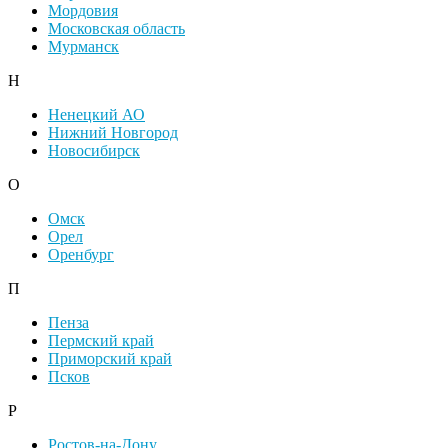
Мордовия
Московская область
Мурманск
Н
Ненецкий АО
Нижний Новгород
Новосибирск
О
Омск
Орел
Оренбург
П
Пенза
Пермский край
Приморский край
Псков
Р
Ростов-на-Дону