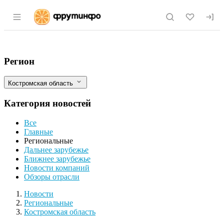
Раздел навигации по сайту fruitinfo.ru
Площадь теплиц в Костромской области у
Фильтры
Регион
Костромская область
Категория новостей
Все
Главные
Региональные
Дальнее зарубежье
Ближнее зарубежье
Новости компаний
Обзоры отрасли
Новости
Разделы
Новости
Региональные
Костромская область