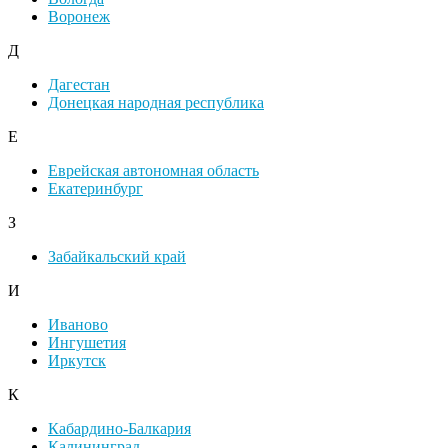
Воронеж
Д
Дагестан
Донецкая народная республика
Е
Еврейская автономная область
Екатеринбург
З
Забайкальский край
И
Иваново
Ингушетия
Иркутск
К
Кабардино-Балкария
Калининград