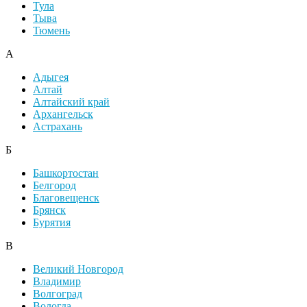
Тула
Тыва
Тюмень
А
Адыгея
Алтай
Алтайский край
Архангельск
Астрахань
Б
Башкортостан
Белгород
Благовещенск
Брянск
Бурятия
В
Великий Новгород
Владимир
Волгоград
Вологда