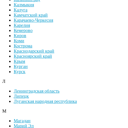
Калмыкия
Калуга
Камчатский край
Карачаево-Черкесия
Карелия
Кемерово
Киров
Коми
Кострома
Краснодарский край
Красноярский край
Крым
Курган
Курск
Л
Ленинградская область
Липецк
Луганская народная республика
М
Магадан
Марий Эл