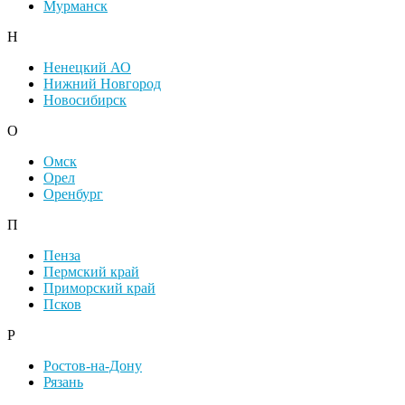
Мурманск
Н
Ненецкий АО
Нижний Новгород
Новосибирск
О
Омск
Орел
Оренбург
П
Пенза
Пермский край
Приморский край
Псков
Р
Ростов-на-Дону
Рязань