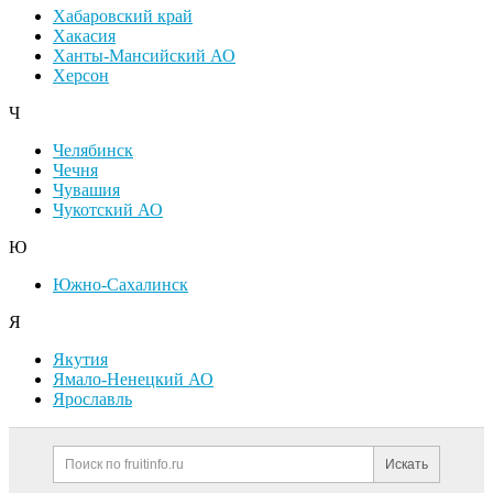
Хабаровский край
Хакасия
Ханты-Мансийский АО
Херсон
Ч
Челябинск
Чечня
Чувашия
Чукотский АО
Ю
Южно-Сахалинск
Я
Якутия
Ямало-Ненецкий АО
Ярославль
Дополнительная информация
Поиск по сайту и ссылк
Искать