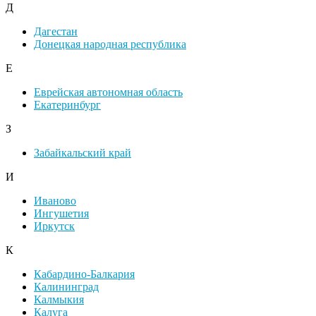
Д
Дагестан
Донецкая народная республика
Е
Еврейская автономная область
Екатеринбург
З
Забайкальский край
И
Иваново
Ингушетия
Иркутск
К
Кабардино-Балкария
Калининград
Калмыкия
Калуга