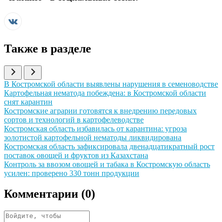
Также в разделе
Иллюстрация новости
В Костромской области выявлены нарушения в семеноводстве
Иллюстрация новости
Картофельная нематода побеждена: в Костромской области
снят карантин
Иллюстрация новости
Костромские аграрии готовятся к внедрению передовых
сортов и технологий в картофелеводстве
Иллюстрация новости
Костромская область избавилась от карантина: угроза
золотистой картофельной нематоды ликвидирована
Иллюстрация новости
Костромская область зафиксировала двенадцатикратный рост
поставок овощей и фруктов из Казахстана
Иллюстрация новости
Контроль за ввозом овощей и табака в Костромскую область
усилен: проверено 330 тонн продукции
Комментарии (
0
)