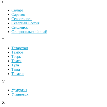
С
Самара
Саратов
Севастополь
Северная Осетия
Смоленск
Ставропольский край
Т
Татарстан
Тамбов
Тверь
Томск
Тула
Тыва
Тюмень
У
Удмуртия
Ульяновск
Х