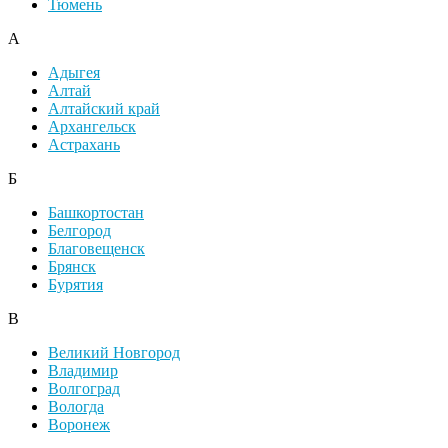
Тюмень
А
Адыгея
Алтай
Алтайский край
Архангельск
Астрахань
Б
Башкортостан
Белгород
Благовещенск
Брянск
Бурятия
В
Великий Новгород
Владимир
Волгоград
Вологда
Воронеж