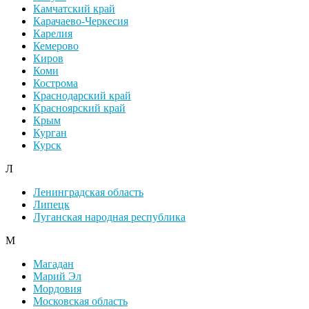
Камчатский край
Карачаево-Черкесия
Карелия
Кемерово
Киров
Коми
Кострома
Краснодарский край
Красноярский край
Крым
Курган
Курск
Л
Ленинградская область
Липецк
Луганская народная республика
М
Магадан
Марий Эл
Мордовия
Московская область