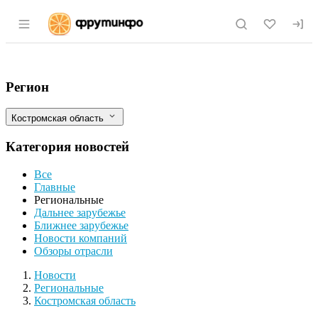
Раздел навигации по сайту fruitinfo.ru
На 7 тонн полевой клубники рассчитыв
Фильтры
Регион
Костромская область
Категория новостей
Все
Главные
Региональные
Дальнее зарубежье
Ближнее зарубежье
Новости компаний
Обзоры отрасли
Новости
Разделы
Новости
Региональные
Костромская область