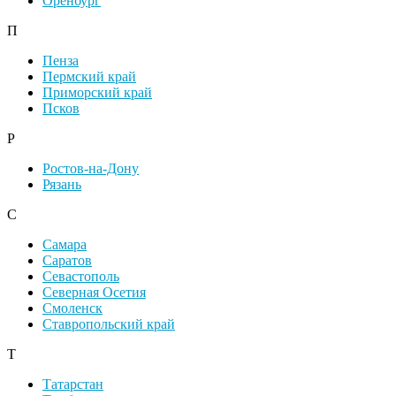
Оренбург
П
Пенза
Пермский край
Приморский край
Псков
Р
Ростов-на-Дону
Рязань
С
Самара
Саратов
Севастополь
Северная Осетия
Смоленск
Ставропольский край
Т
Татарстан