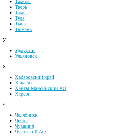
Тамбов
Тверь
Томск
Тула
Тыва
Тюмень
У
Удмуртия
Ульяновск
Х
Хабаровский край
Хакасия
Ханты-Мансийский АО
Херсон
Ч
Челябинск
Чечня
Чувашия
Чукотский АО