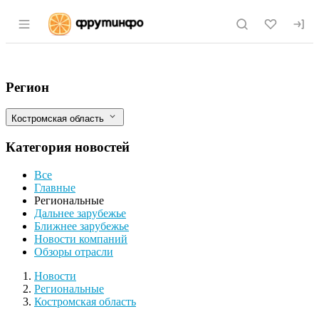
Раздел навигации по сайту fruitinfo.ru
Из Костромской области в Узбекистан о
Фильтры
Регион
Костромская область
Категория новостей
Все
Главные
Региональные
Дальнее зарубежье
Ближнее зарубежье
Новости компаний
Обзоры отрасли
Новости
Разделы
Новости
Региональные
Костромская область