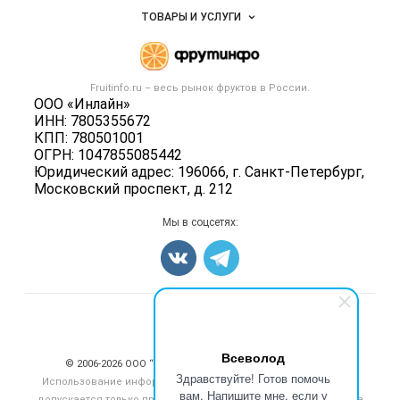
Объявления
ТОВАРЫ И УСЛУГИ
Размещение рекламы
Каталог компаний
Готовая продукция
Публичная оферта
Новости рынка
Овощи
Контактная информация
Форум
Fruitinfo.ru – весь
рынок фруктов
в России.
Фрукты
Политика обработки персональных данных
ООО «Инлайн»
Бренды
Ягоды
ИНН: 7805355672
Для СМИ
Вакансии
КПП: 780501001
Орехи
ОГРН: 1047855085442
Блог
Грибы
Юридический адрес: 196066, г. Санкт-Петербург,
Московский проспект, д. 212
Оборудование
Добавить объявление
Мы в соцсетях:
Карта объявлений
Счетчики, авторское право, логотипы
Всеволод
© 2006‑2026 ООО “Инлайн”. 12+ Все права защищены.
Здравствуйте! Готов помочь
Использование информации, размещенной на данном сайте,
вам. Напишите мне, если у
допускается только при размещении активной гиперссылки на