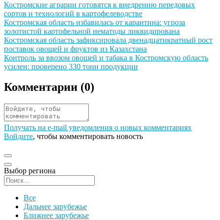
Иллюстрация новости
Костромские аграрии готовятся к внедрению передовых
сортов и технологий в картофелеводстве
Иллюстрация новости
Костромская область избавилась от карантина: угроза
золотистой картофельной нематоды ликвидирована
Иллюстрация новости
Костромская область зафиксировала двенадцатикратный рост
поставок овощей и фруктов из Казахстана
Иллюстрация новости
Контроль за ввозом овощей и табака в Костромскую область
усилен: проверено 330 тонн продукции
Комментарии (
0
)
Получать на e‑mail уведомления о новых комментариях
Войдите
, чтобы комментировать новость
Выбор региона
Поиск региона
Все
Дальнее зарубежье
Ближнее зарубежье