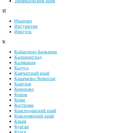
Забайкальский край
И
Иваново
Ингушетия
Иркутск
К
Кабардино-Балкария
Калининград
Калмыкия
Калуга
Камчатский край
Карачаево-Черкесия
Карелия
Кемерово
Киров
Коми
Кострома
Краснодарский край
Красноярский край
Крым
Курган
Курск